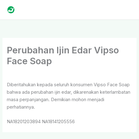
Skip
to
content
Perubahan Ijin Edar Vipso
Face Soap
By
yDHRTd
/
3 September 2020
Diberitahukan kepada seluruh konsumen Vipso Face Soap
bahwa ada perubahan ijin edar, dikarenakan keterlambatan
masa perpanjangan. Demikian mohon menjadi
perhatiannya.
NA18201203894 NA18141205556