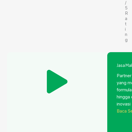
/
5
R
a
t
i
n
g
Jasa Ma
Partner
yang me
formula
hingga
inovasi
Baca S