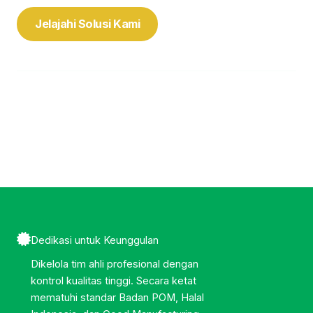
Jelajahi Solusi Kami
13+
Tahun
Dipercaya 200+
Pengalaman
Brand Yang Puas
Dedikasi untuk Keunggulan
Dikelola tim ahli profesional dengan
kontrol kualitas tinggi. Secara ketat
mematuhi standar Badan POM, Halal