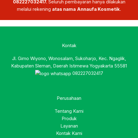
082227032417.
Seluruh pembayaran hanya dilakukan
melalui rekening
atas nama
Annaufa Kosmetik
.
Kontak
Jl. Gimo Wiyono, Wonosalam, Sukoharjo, Kec. Ngaglik,
Kabupaten Sleman, Daerah Istimewa Yogyakarta 55581
082227032417
Perusahaan
Tentang Kami
Produk
Layanan
Kontak Kami