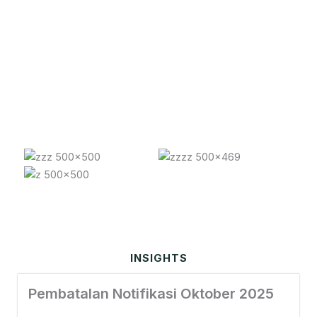
KLIEN MENCAPAI
LEBIH DARI 95%
Kepuasan Anda adalah prioritas utama. Kami berkomitmen
menyediakan pelayanan yang unggul dan hasil berkualitas
untuk produk Anda.
INSIGHTS
Pembatalan Notifikasi Oktober 2025