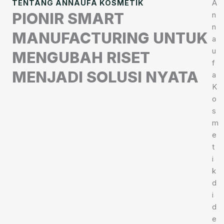
A
TENTANG ANNAUFA KOSMETIK
PIONIR SMART
n
n
MANUFACTURING UNTUK
a
u
MENGUBAH RISET
f
MENJADI SOLUSI NYATA
a
K
o
s
m
e
t
i
k
d
i
d
e